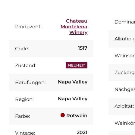
Chateau
Dominan
Produzent:
Montelena
Winery
Alkoholg
1517
Code:
Weinsor
Zustand:
NEUHEIT
Zuckerg
Napa Valley
Berufungen:
Nachge
Napa Valley
Region:
Azidität:
Rotwein
Farbe:
Weinkör
2021
Vintage: