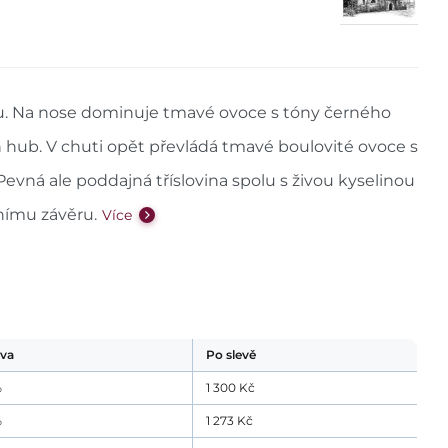
. Na nose dominuje tmavé ovoce s tóny černého
 hub. V chuti opět převládá tmavé boulovité ovoce s
 Pevná ale poddajná tříslovina spolu s živou kyselinou
nímu závěru.
Více
eva
Po slevě
%
1 300
Kč
%
1 273
Kč