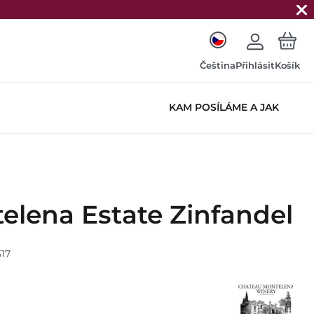
Čeština
Přihlásit
Košík
KAM POSÍLÁME A JAK
elena Estate Zinfandel
517