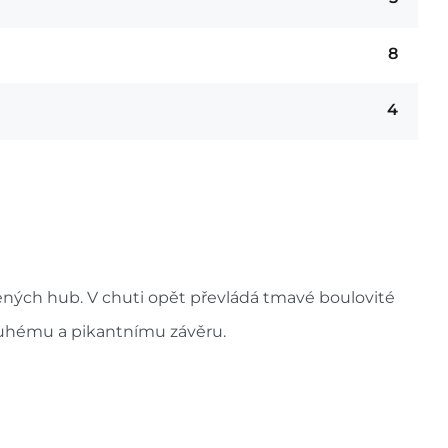
8
4
ných hub. V chuti opět převládá tmavé boulovité
dlouhému a pikantnímu závěru.