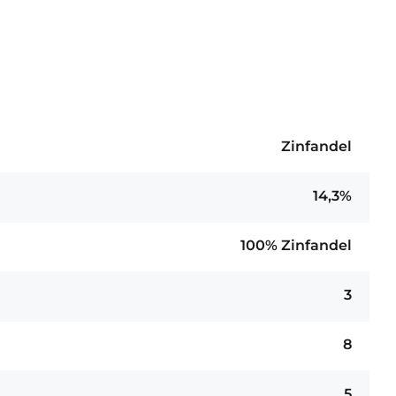
Zinfandel
14,3%
100% Zinfandel
3
8
5