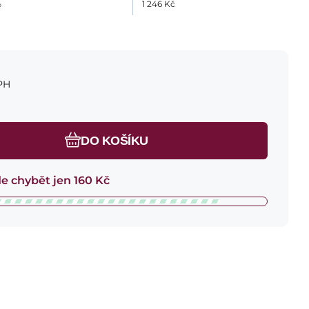
%
1 246
Kč
PH
DO KOŠÍKU
e chybět jen
160
Kč