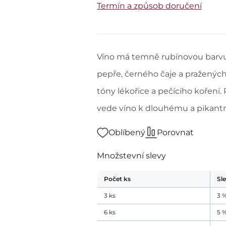
Termín a způsob doručení
Víno má temně rubínovou barvu
pepře, černého čaje a pražených
tóny lékořice a pečícího koření.
vede víno k dlouhému a pikant
Oblíbený
Porovnat
Množstevní slevy
Počet
ks
Sl
3
ks
3
6
ks
5