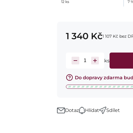
12
ks
7
1 340
Kč
1 107
Kč
bez D
ks
Do dopravy zdarma bud
Dotaz
Hlídat
Sdílet