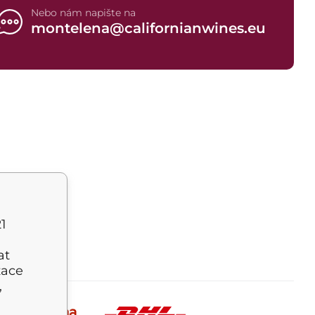
Nebo nám napište na
montelena@californianwines.eu
1
at
zace
,