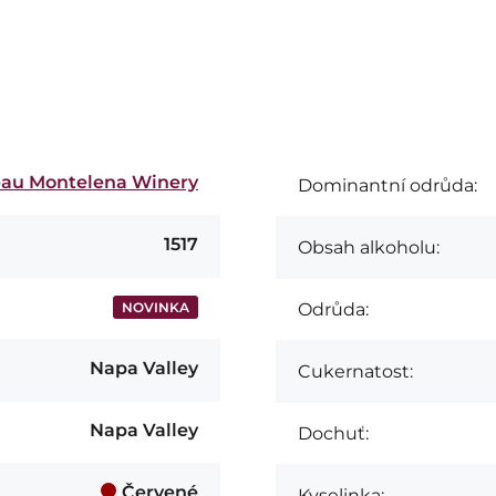
au Montelena Winery
Dominantní odrůda:
1517
Obsah alkoholu:
NOVINKA
Odrůda:
Napa Valley
Cukernatost:
Napa Valley
Dochuť:
Červené
Kyselinka: