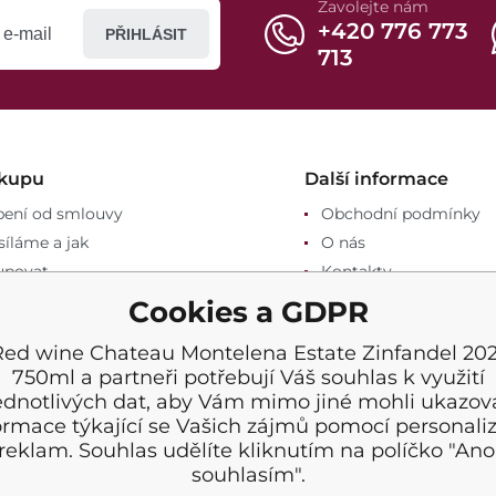
Zavolejte nám
+420 776 773
PŘIHLÁSIT
713
ákupu
Další informace
ení od smlouvy
Obchodní podmínky
íláme a jak
O nás
upovat
Kontakty
Reklamace a vrácení
Cookies a GDPR
ace
Red wine Chateau Montelena Estate Zinfandel 202
chod / Gastro
750ml a partneři potřebují Váš souhlas k využití
ednotlivých dat, aby Vám mimo jiné mohli ukazov
ormace týkající se Vašich zájmů pomocí personali
reklam. Souhlas udělíte kliknutím na políčko "Ano
souhlasím".