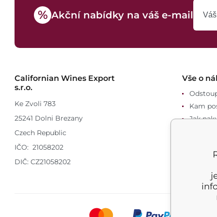
%
Akční nabídky na váš e-mail
Californian Wines Export
Vše o n
s.r.o.
Odstoup
Ke Zvoli 783
Kam pos
25241 Dolni Brezany
Jak nak
GDPR
Czech Republic
Registr
IČO: 21058202
Velkoob
DIČ: CZ21058202
j
inf