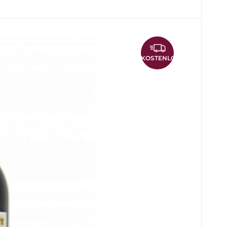
 Sauvignon 2009 5000ml
KOSTENLOS
längere Reifezeit der Trauben im Weinberg als
turiert sind, mit festen und reifen Tanninen und
t eine rubinrote Farbe mit ziegelroten Reflexen.
ote Beerenfrüchte, schwarze Johannisbeeren
or und Graphit. Sehr langer und würziger