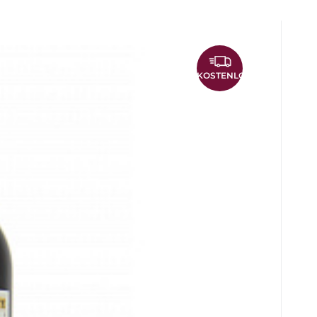
ignon 2009 Imperial 6000ml
KOSTENLOS
längere Reifezeit der Trauben im Weinberg als
turiert sind, mit festen und reifen Tanninen und
t eine rubinrote Farbe mit ziegelroten Reflexen.
ote Beerenfrüchte, schwarze Johannisbeeren
or und Graphit. Sehr langer und würziger