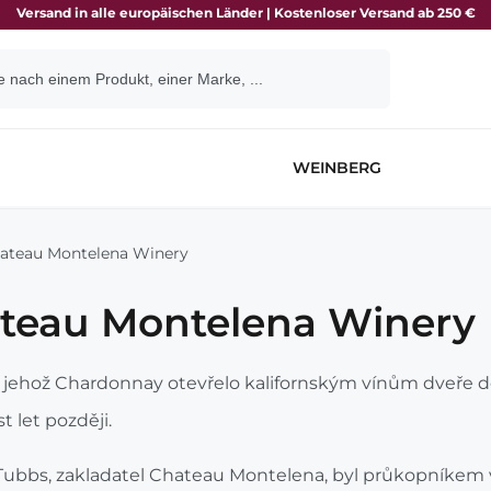
Versand in alle europäischen Länder | Kostenloser Versand ab 250 €
WEINBERG
ateau Montelena Winery
teau Montelena Winery
í, jehož Chardonnay otevřelo kalifornským vínům dveře d
t let později.
 Tubbs, zakladatel Chateau Montelena, byl průkopníkem vi