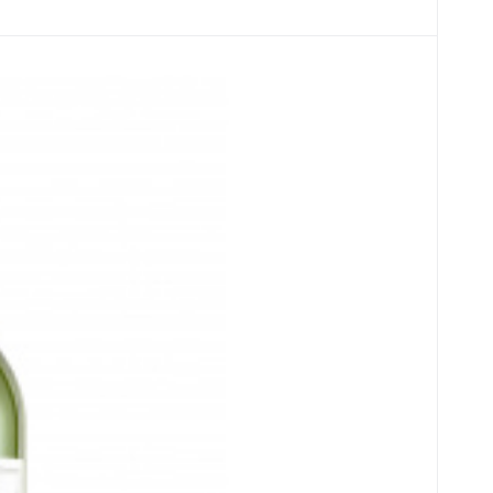
Blanc 2023 750ml
zösischen und Akazienfässern. Der Wein hat eine
s Steinobst, Pfirsich und Melone sowie
lkräftig mit frischen Zitrusfrüchten, weißen
genehme Säure und Struktur, einen sehr langen