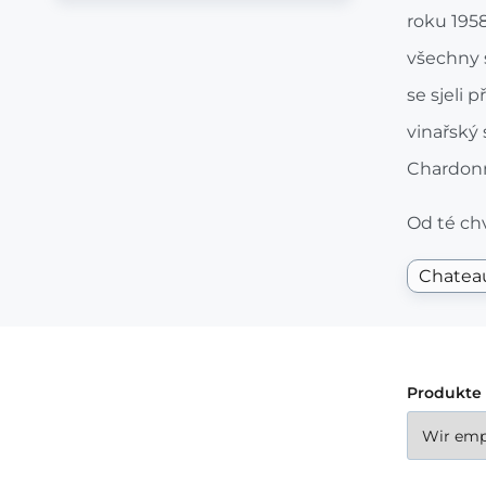
roku 1958
všechny s
se sjeli 
vinařský 
Chardonn
Od té chv
Chatea
Produkte 