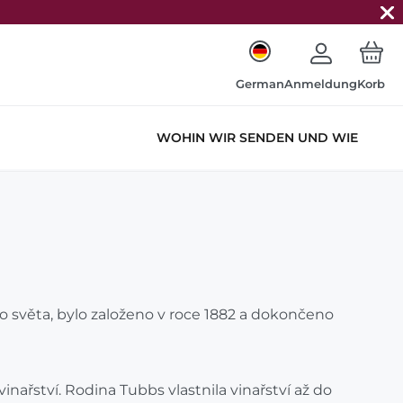
German
Anmeldung
Korb
WOHIN WIR SENDEN UND WIE
o světa, bylo založeno v roce 1882 a dokončeno
nařství. Rodina Tubbs vlastnila vinařství až do