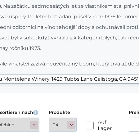
. Na začátku sedmdesátých let se vlastníkem stal právník
vé úspory. Po letech strádání přišel v roce 1976 fenomen
přední odborníci na víno tehdejší doby a ochutnávali proti
svět byl v šoku, když vyhrála jak kategorii bílých, tak i čer
ay ročníku 1973.
íle vinařství zažívá neuvěřitelný boom, který trvá až do 
u Montelena Winery
1429 Tubbs Lane Calistoga, CA 945
sortieren nach
Produkte
Prei
Auf
Lager