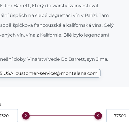
 Jim Barrett, který do viařství zainvestoval
ální úspěch na slepé degustaci vín v Paříži. Tam
 sobě špičková francouzská a kalifornská vína. Celý
vených vín, vína z Kalifornie. Bílé bylo legendární
dnešní doby. Vinařství vede Bo Barrett, syn Jima.
15 USA
customer-service@montelena.com
s