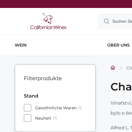
WEIN
ÜBER UNS
Ch
Filterprodukte
Cha
Stand
Vinařstv
Gewöhnliche Waren
(1)
bylo o šes
Neuheit
(7)
Alfred L.