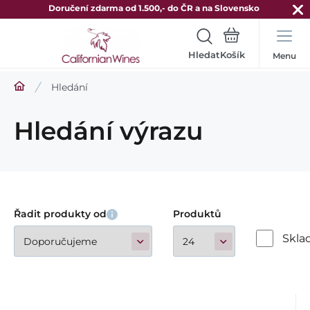
Doručení zdarma od 1.500,- do ČR a na Slovensko
Hledat
Menu
Hledání
Hledání výrazu
Řadit produkty od
Produktů
Skl