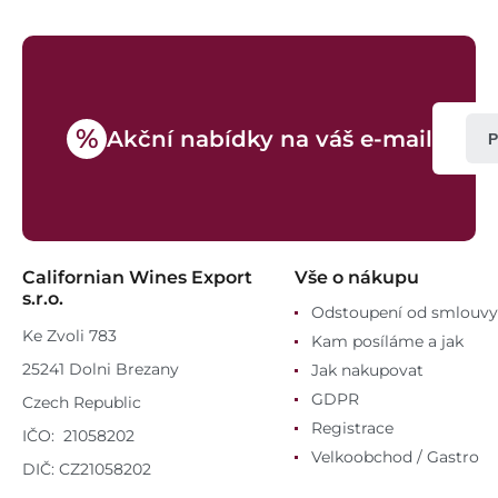
%
Akční nabídky na váš e-mail
P
Californian Wines Export
Vše o nákupu
s.r.o.
Odstoupení od smlouvy
Ke Zvoli 783
Kam posíláme a jak
25241 Dolni Brezany
Jak nakupovat
GDPR
Czech Republic
Registrace
IČO: 21058202
Velkoobchod / Gastro
DIČ: CZ21058202