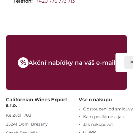
Telefon:
+420 776 773 713
%
Akční nabídky na váš e-mail
P
Californian Wines Export
Vše o nákupu
s.r.o.
Odstoupení od smlouvy
Ke Zvoli 783
Kam posíláme a jak
25241 Dolni Brezany
Jak nakupovat
GDPR