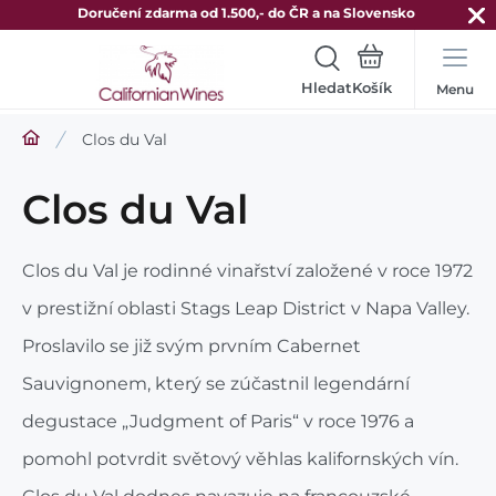
Doručení zdarma od 1.500,- do ČR a na Slovensko
Hledat
Menu
Clos du Val
Clos du Val
Clos du Val
je rodinné vinařství založené v roce 1972
v prestižní oblasti Stags Leap District v Napa Valley.
Proslavilo se již svým prvním Cabernet
Sauvignonem, který se zúčastnil legendární
degustace „Judgment of Paris“ v roce 1976 a
pomohl potvrdit světový věhlas kalifornských vín.