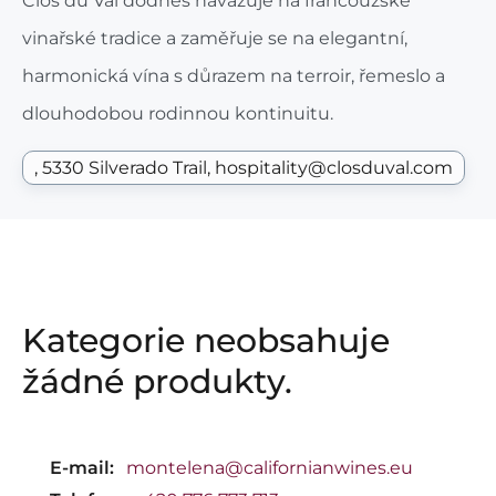
Clos du Val dodnes navazuje na francouzské
vinařské tradice a zaměřuje se na elegantní,
harmonická vína s důrazem na terroir, řemeslo a
dlouhodobou rodinnou kontinuitu.
5330 Silverado Trail
hospitality@closduval.com
Kategorie neobsahuje
žádné produkty.
E-mail:
montelena@californianwines.eu